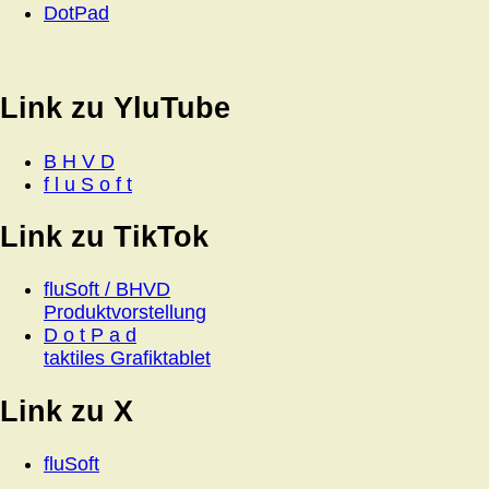
DotPad
Link zu YluTube
B H V D
f l u S o f t
Link zu TikTok
fluSoft / BHVD
Produktvorstellung
D o t P a d
taktiles Grafiktablet
Link zu X
fluSoft