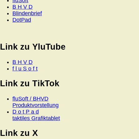
fluSoft
B H V D
Blindenbrief
DotPad
Link zu YluTube
B H V D
f l u S o f t
Link zu TikTok
fluSoft / BHVD
Produktvorstellung
D o t P a d
taktiles Grafiktablet
Link zu X