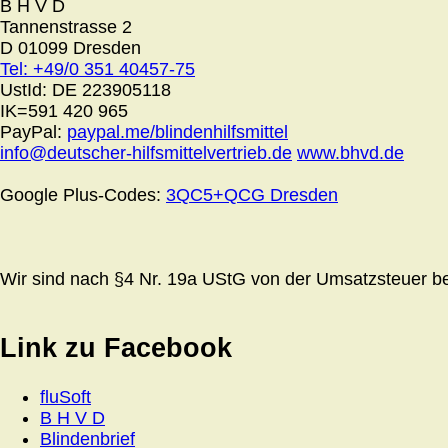
B H V D
Tannenstrasse 2
D 01099 Dresden
Tel: +49/0 351 40457-75
UstId:
DE 223905118
IK=591 420 965
PayPal:
paypal.me/blindenhilfsmittel
info@deutscher-hilfsmittelvertrieb.de
www.bhvd.de
Google Plus-Codes:
3QC5+QCG Dresden
Wir sind nach §4 Nr. 19a UStG von der Umsatzsteuer bef
Link zu Facebook
fluSoft
B H V D
Blindenbrief