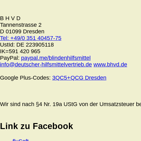
B H V D
Tannenstrasse 2
D 01099 Dresden
Tel: +49/0 351 40457-75
UstId:
DE 223905118
IK=591 420 965
PayPal:
paypal.me/blindenhilfsmittel
info@deutscher-hilfsmittelvertrieb.de
www.bhvd.de
Google Plus-Codes:
3QC5+QCG Dresden
Wir sind nach §4 Nr. 19a UStG von der Umsatzsteuer bef
Link zu Facebook