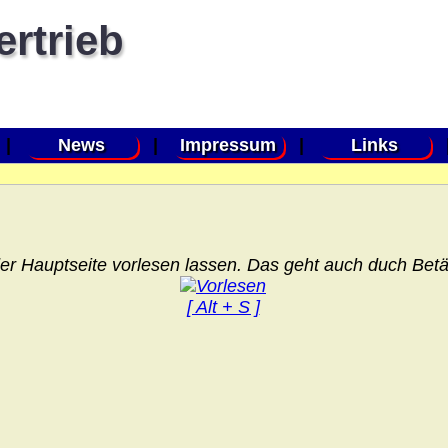
ertrieb
|
News
|
Impressum
|
Links
er Hauptseite vorlesen lassen. Das geht auch duch Betät
[ Alt + S ]