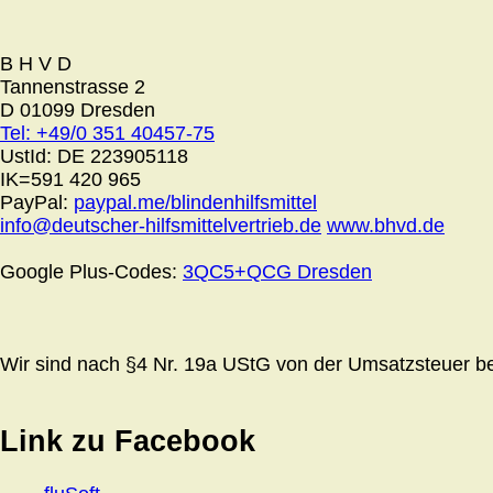
B H V D
Tannenstrasse 2
D 01099 Dresden
Tel: +49/0 351 40457-75
UstId:
DE 223905118
IK=591 420 965
PayPal:
paypal.me/blindenhilfsmittel
info@deutscher-hilfsmittelvertrieb.de
www.bhvd.de
Google Plus-Codes:
3QC5+QCG Dresden
Wir sind nach §4 Nr. 19a UStG von der Umsatzsteuer bef
Link zu Facebook