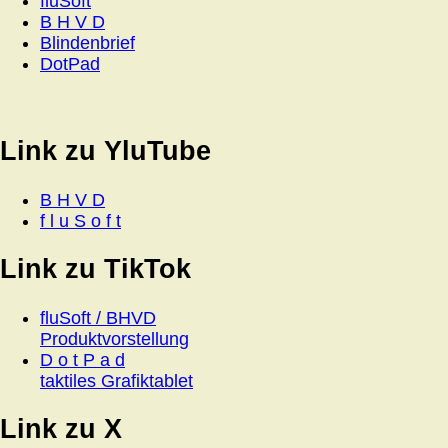
fluSoft
B H V D
Blindenbrief
DotPad
Link zu YluTube
B H V D
f l u S o f t
Link zu TikTok
fluSoft / BHVD
Produktvorstellung
D o t P a d
taktiles Grafiktablet
Link zu X