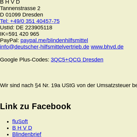
B H V D
Tannenstrasse 2
D 01099 Dresden
Tel: +49/0 351 40457-75
UstId:
DE 223905118
IK=591 420 965
PayPal:
paypal.me/blindenhilfsmittel
info@deutscher-hilfsmittelvertrieb.de
www.bhvd.de
Google Plus-Codes:
3QC5+QCG Dresden
Wir sind nach §4 Nr. 19a UStG von der Umsatzsteuer bef
Link zu Facebook
fluSoft
B H V D
Blindenbrief