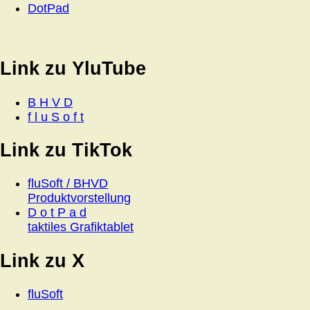
DotPad
Link zu YluTube
B H V D
f l u S o f t
Link zu TikTok
fluSoft / BHVD
Produktvorstellung
D o t P a d
taktiles Grafiktablet
Link zu X
fluSoft