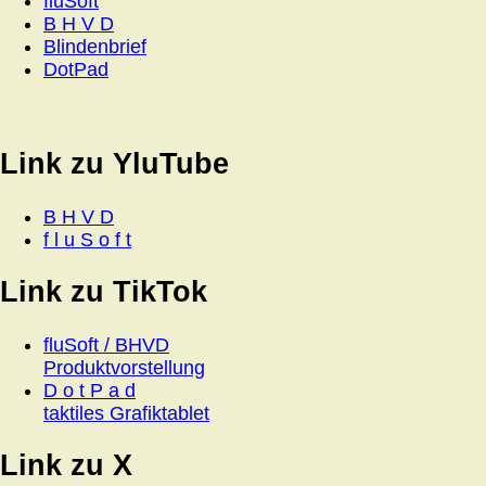
fluSoft
B H V D
Blindenbrief
DotPad
Link zu YluTube
B H V D
f l u S o f t
Link zu TikTok
fluSoft / BHVD
Produktvorstellung
D o t P a d
taktiles Grafiktablet
Link zu X