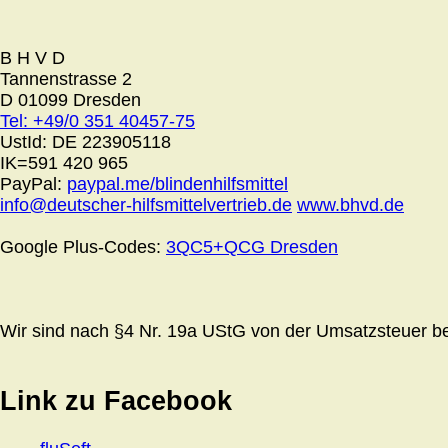
B H V D
Tannenstrasse 2
D 01099 Dresden
Tel: +49/0 351 40457-75
UstId:
DE 223905118
IK=591 420 965
PayPal:
paypal.me/blindenhilfsmittel
info@deutscher-hilfsmittelvertrieb.de
www.bhvd.de
Google Plus-Codes:
3QC5+QCG Dresden
Wir sind nach §4 Nr. 19a UStG von der Umsatzsteuer bef
Link zu Facebook