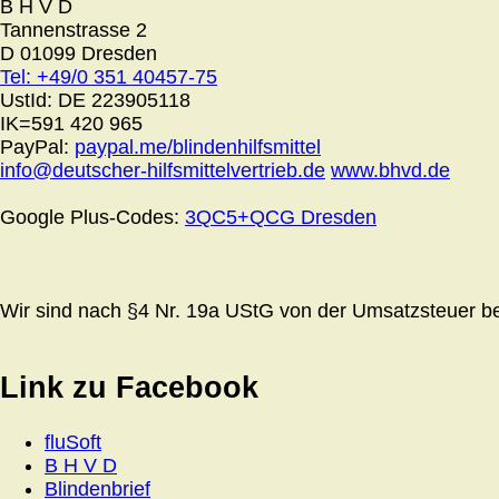
B H V D
Tannenstrasse 2
D 01099 Dresden
Tel: +49/0 351 40457-75
UstId:
DE 223905118
IK=591 420 965
PayPal:
paypal.me/blindenhilfsmittel
info@deutscher-hilfsmittelvertrieb.de
www.bhvd.de
Google Plus-Codes:
3QC5+QCG Dresden
Wir sind nach §4 Nr. 19a UStG von der Umsatzsteuer bef
Link zu Facebook
fluSoft
B H V D
Blindenbrief