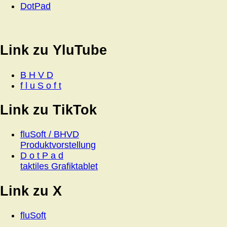
DotPad
Link zu YluTube
B H V D
f l u S o f t
Link zu TikTok
fluSoft / BHVD
Produktvorstellung
D o t P a d
taktiles Grafiktablet
Link zu X
fluSoft