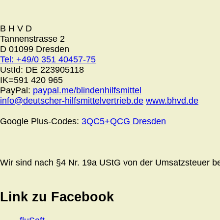
B H V D
Tannenstrasse 2
D 01099 Dresden
Tel: +49/0 351 40457-75
UstId:
DE 223905118
IK=591 420 965
PayPal:
paypal.me/blindenhilfsmittel
info@deutscher-hilfsmittelvertrieb.de
www.bhvd.de
Google Plus-Codes:
3QC5+QCG Dresden
Wir sind nach §4 Nr. 19a UStG von der Umsatzsteuer bef
Link zu Facebook