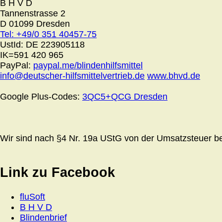
B H V D
Tannenstrasse 2
D 01099 Dresden
Tel: +49/0 351 40457-75
UstId:
DE 223905118
IK=591 420 965
PayPal:
paypal.me/blindenhilfsmittel
info@deutscher-hilfsmittelvertrieb.de
www.bhvd.de
Google Plus-Codes:
3QC5+QCG Dresden
Wir sind nach §4 Nr. 19a UStG von der Umsatzsteuer bef
Link zu Facebook
fluSoft
B H V D
Blindenbrief