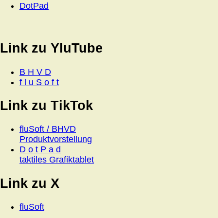
DotPad
Link zu YluTube
B H V D
f l u S o f t
Link zu TikTok
fluSoft / BHVD
Produktvorstellung
D o t P a d
taktiles Grafiktablet
Link zu X
fluSoft