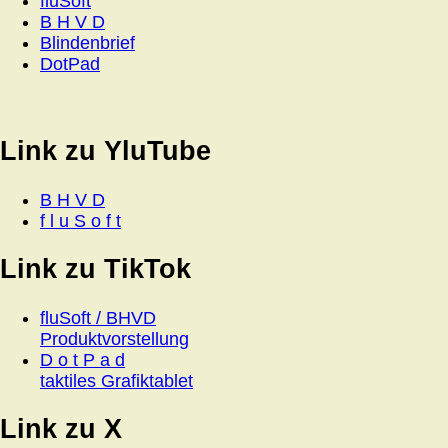
fluSoft
B H V D
Blindenbrief
DotPad
Link zu YluTube
B H V D
f l u S o f t
Link zu TikTok
fluSoft / BHVD
Produktvorstellung
D o t P a d
taktiles Grafiktablet
Link zu X