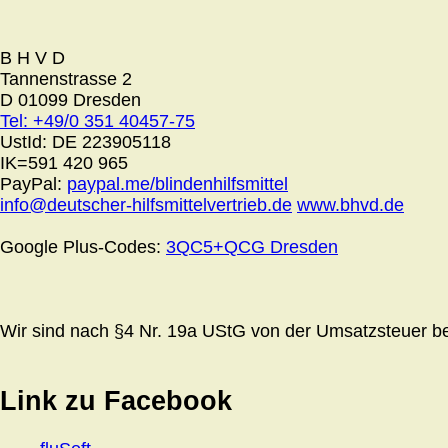
B H V D
Tannenstrasse 2
D 01099 Dresden
Tel: +49/0 351 40457-75
UstId:
DE 223905118
IK=591 420 965
PayPal:
paypal.me/blindenhilfsmittel
info@deutscher-hilfsmittelvertrieb.de
www.bhvd.de
Google Plus-Codes:
3QC5+QCG Dresden
Wir sind nach §4 Nr. 19a UStG von der Umsatzsteuer bef
Link zu Facebook