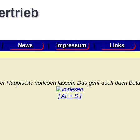
ertrieb
|
News
|
Impressum
|
Links
er Hauptseite vorlesen lassen. Das geht auch duch Betät
[ Alt + S ]