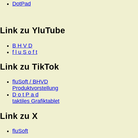
DotPad
Link zu YluTube
B H V D
f l u S o f t
Link zu TikTok
fluSoft / BHVD
Produktvorstellung
D o t P a d
taktiles Grafiktablet
Link zu X
fluSoft