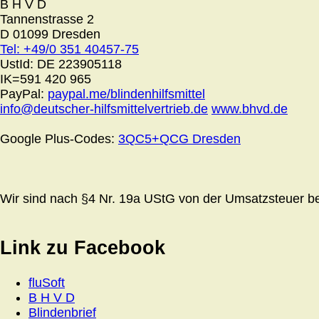
B H V D
Tannenstrasse 2
D 01099 Dresden
Tel: +49/0 351 40457-75
UstId:
DE 223905118
IK=591 420 965
PayPal:
paypal.me/blindenhilfsmittel
info@deutscher-hilfsmittelvertrieb.de
www.bhvd.de
Google Plus-Codes:
3QC5+QCG Dresden
Wir sind nach §4 Nr. 19a UStG von der Umsatzsteuer bef
Link zu Facebook
fluSoft
B H V D
Blindenbrief