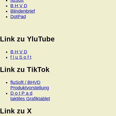
fluSoft
B H V D
Blindenbrief
DotPad
Link zu YluTube
B H V D
f l u S o f t
Link zu TikTok
fluSoft / BHVD
Produktvorstellung
D o t P a d
taktiles Grafiktablet
Link zu X