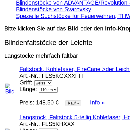
Blindenstöcke von ADVANTAGE/Revolution 
Blindenstöcke von Svarovsky
Spezielle Suchstöcke für Feuerwehren, TH
Bitte klicken Sie auf das
Bild
oder den
Info-Kno
Blindenfaltstöcke der Leichte
Langstöcke mehrfach faltbar
Faltstock, Kohlefaser, FireCane >der Leic
Art.-Nr.:
FLS5KGXXXFFF
Griff:
Länge:
Preis:
148.50 €
Info »
Langstock, Faltstock 5-teilig Kohlefaser, 
Art.-Nr.:
FLS5KHXXX