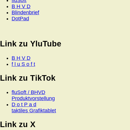
fluSoft
B H V D
Blindenbrief
DotPad
Link zu YluTube
B H V D
f l u S o f t
Link zu TikTok
fluSoft / BHVD
Produktvorstellung
D o t P a d
taktiles Grafiktablet
Link zu X