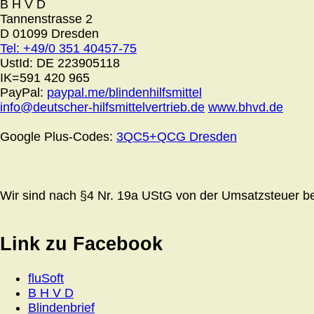
B H V D
Tannenstrasse 2
D 01099 Dresden
Tel: +49/0 351 40457-75
UstId:
DE 223905118
IK=591 420 965
PayPal:
paypal.me/blindenhilfsmittel
info@deutscher-hilfsmittelvertrieb.de
www.bhvd.de
Google Plus-Codes:
3QC5+QCG Dresden
Wir sind nach §4 Nr. 19a UStG von der Umsatzsteuer bef
Link zu Facebook
fluSoft
B H V D
Blindenbrief