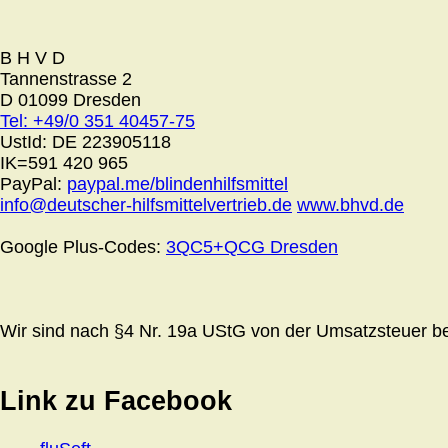
B H V D
Tannenstrasse 2
D 01099 Dresden
Tel: +49/0 351 40457-75
UstId:
DE 223905118
IK=591 420 965
PayPal:
paypal.me/blindenhilfsmittel
info@deutscher-hilfsmittelvertrieb.de
www.bhvd.de
Google Plus-Codes:
3QC5+QCG Dresden
Wir sind nach §4 Nr. 19a UStG von der Umsatzsteuer bef
Link zu Facebook