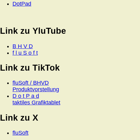
DotPad
Link zu YluTube
B H V D
f l u S o f t
Link zu TikTok
fluSoft / BHVD
Produktvorstellung
D o t P a d
taktiles Grafiktablet
Link zu X
fluSoft