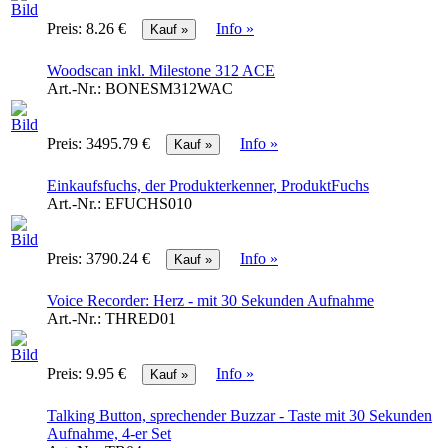
Preis:
8.26 €
Info »
Woodscan inkl. Milestone 312 ACE
Art.-Nr.:
BONESM312WAC
Preis:
3495.79 €
Info »
Einkaufsfuchs, der Produkterkenner, ProduktFuchs
Art.-Nr.:
EFUCHS010
Preis:
3790.24 €
Info »
Voice Recorder: Herz - mit 30 Sekunden Aufnahme
Art.-Nr.:
THRED01
Preis:
9.95 €
Info »
Talking Button, sprechender Buzzar - Taste mit 30 Sekunden
Aufnahme, 4-er Set