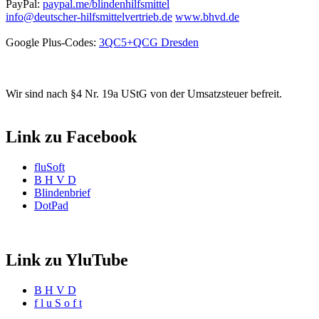
PayPal:
paypal.me/blindenhilfsmittel
info@deutscher-hilfsmittelvertrieb.de
www.bhvd.de
Google Plus-Codes:
3QC5+QCG Dresden
Wir sind nach §4 Nr. 19a UStG von der Umsatzsteuer befreit.
Link zu Facebook
fluSoft
B H V D
Blindenbrief
DotPad
Link zu YluTube
B H V D
f l u S o f t