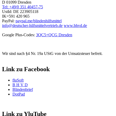
D 01099 Dresden
Tel: +49/0 351 40457-75
UstId:
DE 223905118
IK=591 420 965
PayPal:
paypal.me/blindenhilfsmittel
info@deutscher-hilfsmittelvertrieb.de
www.bhvd.de
Google Plus-Codes:
3QC5+QCG Dresden
Wir sind nach §4 Nr. 19a UStG von der Umsatzsteuer befreit.
Link zu Facebook
fluSoft
B H V D
Blindenbrief
DotPad
Link zu YluTube