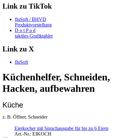
Link zu TikTok
fluSoft / BHVD
Produktvorstellung
D o t P a d
taktiles Grafiktablet
Link zu X
fluSoft
Küchenhelfer, Schneiden,
Hacken, aufbewahren
Küche
z. B. Öffner, Schneider
Eierkocher mit Sprachausgabe für bis zu 6 Eiern
Art.-Nr.:
EIKOCH