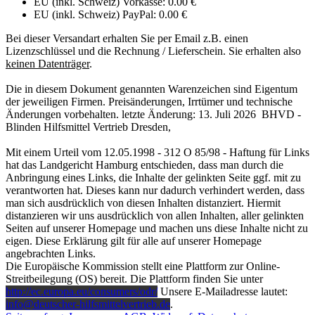
EU (inkl. Schweiz) Vorkasse: 0.00 €
EU (inkl. Schweiz) PayPal: 0.00 €
Bei dieser Versandart erhalten Sie per Email z.B. einen
Lizenzschlüssel und die Rechnung / Lieferschein. Sie erhalten also
keinen Datenträger
.
Die in diesem Dokument genannten Warenzeichen sind Eigentum
der jeweiligen Firmen. Preisänderungen, Irrtümer und technische
Änderungen vorbehalten. letzte Änderung: 13. Juli 2026 BHVD -
Blinden Hilfsmittel Vertrieb Dresden,
Mit einem Urteil vom 12.05.1998 - 312 O 85/98 - Haftung für Links
hat das Landgericht Hamburg entschieden, dass man durch die
Anbringung eines Links, die Inhalte der gelinkten Seite ggf. mit zu
verantworten hat. Dieses kann nur dadurch verhindert werden, dass
man sich ausdrücklich von diesen Inhalten distanziert. Hiermit
distanzieren wir uns ausdrücklich von allen Inhalten, aller gelinkten
Seiten auf unserer Homepage und machen uns diese Inhalte nicht zu
eigen. Diese Erklärung gilt für alle auf unserer Homepage
angebrachten Links.
Die Europäische Kommission stellt eine Plattform zur Online-
Streitbeilegung (OS) bereit. Die Plattform finden Sie unter
http://ec.europa.eu/consumers/odr/
Unsere E-Mailadresse lautet:
info@deutscher-hilfsmittelvertrieb.de
.