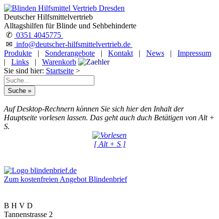
Deutscher Hilfsmittelvertrieb
Alltagshilfen für Blinde und Sehbehinderte
✆
0351 4045775
✉
info@deutscher-hilfsmittelvertrieb.de
Produkte
|
Sonderangebote
|
Kontakt
|
News
|
Impressum
|
Links
|
Warenkorb
Sie sind hier:
Startseite
>
Auf Desktop-Rechnern können Sie sich hier den Inhalt der
Hauptseite vorlesen lassen. Das geht auch duch Betätigen von Alt +
S.
[ Alt + S ]
Zum kostenfreien Angebot Blindenbrief
B H V D
Tannenstrasse 2