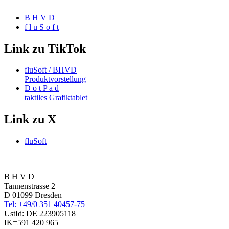
B H V D
f l u S o f t
Link zu TikTok
fluSoft / BHVD
Produktvorstellung
D o t P a d
taktiles Grafiktablet
Link zu X
fluSoft
B H V D
Tannenstrasse 2
D 01099 Dresden
Tel: +49/0 351 40457-75
UstId:
DE 223905118
IK=591 420 965