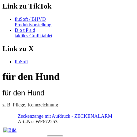
Link zu TikTok
fluSoft / BHVD
Produktvorstellung
D o t P a d
taktiles Grafiktablet
Link zu X
fluSoft
für den Hund
für den Hund
z. B. Pflege, Kennzeichnung
Zeckenzange mit Aufdruck - ZECKENALARM
Art.-Nr.:
WF672253