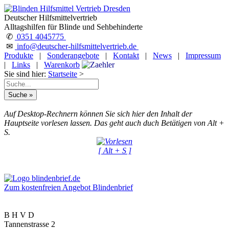
Deutscher Hilfsmittelvertrieb
Alltagshilfen für Blinde und Sehbehinderte
✆
0351 4045775
✉
info@deutscher-hilfsmittelvertrieb.de
Produkte
|
Sonderangebote
|
Kontakt
|
News
|
Impressum
|
Links
|
Warenkorb
Sie sind hier:
Startseite
>
Auf Desktop-Rechnern können Sie sich hier den Inhalt der
Hauptseite vorlesen lassen. Das geht auch duch Betätigen von Alt +
S.
[ Alt + S ]
Zum kostenfreien Angebot Blindenbrief
B H V D
Tannenstrasse 2