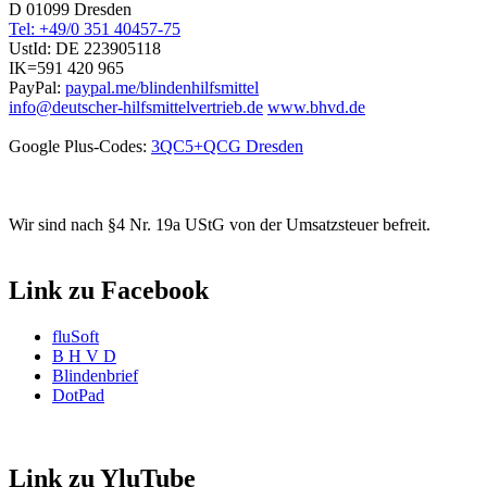
D 01099 Dresden
Tel: +49/0 351 40457-75
UstId:
DE 223905118
IK=591 420 965
PayPal:
paypal.me/blindenhilfsmittel
info@deutscher-hilfsmittelvertrieb.de
www.bhvd.de
Google Plus-Codes:
3QC5+QCG Dresden
Wir sind nach §4 Nr. 19a UStG von der Umsatzsteuer befreit.
Link zu Facebook
fluSoft
B H V D
Blindenbrief
DotPad
Link zu YluTube