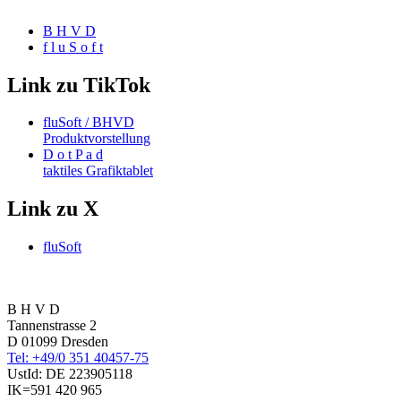
B H V D
f l u S o f t
Link zu TikTok
fluSoft / BHVD
Produktvorstellung
D o t P a d
taktiles Grafiktablet
Link zu X
fluSoft
B H V D
Tannenstrasse 2
D 01099 Dresden
Tel: +49/0 351 40457-75
UstId:
DE 223905118
IK=591 420 965