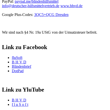
PayPal:
paypal.me/blindenhilfsmittel
info@deutscher-hilfsmittelvertrieb.de
www.bhvd.de
Google Plus-Codes:
3QC5+QCG Dresden
Wir sind nach §4 Nr. 19a UStG von der Umsatzsteuer befreit.
Link zu Facebook
fluSoft
B H V D
Blindenbrief
DotPad
Link zu YluTube
B H V D
f l u S o f t