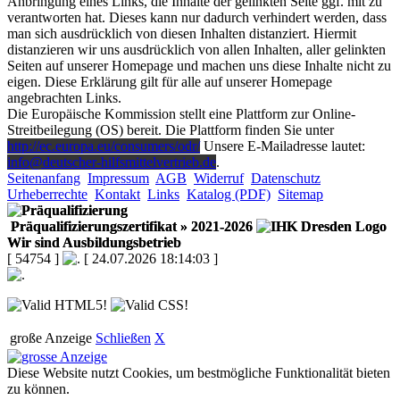
Anbringung eines Links, die Inhalte der gelinkten Seite ggf. mit zu
verantworten hat. Dieses kann nur dadurch verhindert werden, dass
man sich ausdrücklich von diesen Inhalten distanziert. Hiermit
distanzieren wir uns ausdrücklich von allen Inhalten, aller gelinkten
Seiten auf unserer Homepage und machen uns diese Inhalte nicht zu
eigen. Diese Erklärung gilt für alle auf unserer Homepage
angebrachten Links.
Die Europäische Kommission stellt eine Plattform zur Online-
Streitbeilegung (OS) bereit. Die Plattform finden Sie unter
http://ec.europa.eu/consumers/odr/
Unsere E-Mailadresse lautet:
info@deutscher-hilfsmittelvertrieb.de
.
Seitenanfang
Impressum
AGB
Widerruf
Datenschutz
Urheberrechte
Kontakt
Links
Katalog (PDF)
Sitemap
Präqualifizierungszertifikat
» 2021-2026
Wir sind Ausbildungsbetrieb
[ 54754 ]
[ 24.07.2026 18:14:03 ]
große Anzeige
Schließen
X
Diese Website nutzt Cookies, um bestmögliche Funktionalität bieten
zu können.