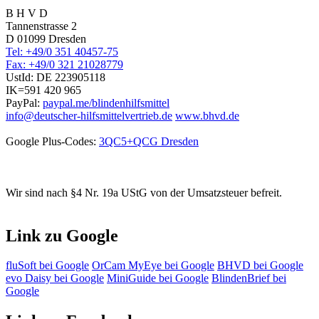
B H V D
Tannenstrasse 2
D 01099 Dresden
Tel: +49/0 351 40457-75
Fax: +49/0 321 21028779
UstId:
DE 223905118
IK=591 420 965
PayPal:
paypal.me/blindenhilfsmittel
info@deutscher-hilfsmittelvertrieb.de
www.bhvd.de
Google Plus-Codes:
3QC5+QCG Dresden
Wir sind nach §4 Nr. 19a UStG von der Umsatzsteuer befreit.
Link zu Google
fluSoft bei Google
OrCam MyEye bei Google
BHVD bei Google
evo Daisy bei Google
MiniGuide bei Google
BlindenBrief bei
Google