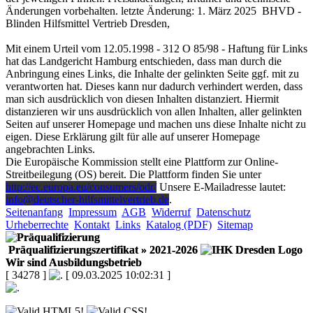
Änderungen vorbehalten. letzte Änderung: 1. März 2025 BHVD -
Blinden Hilfsmittel Vertrieb Dresden,
Mit einem Urteil vom 12.05.1998 - 312 O 85/98 - Haftung für Links
hat das Landgericht Hamburg entschieden, dass man durch die
Anbringung eines Links, die Inhalte der gelinkten Seite ggf. mit zu
verantworten hat. Dieses kann nur dadurch verhindert werden, dass
man sich ausdrücklich von diesen Inhalten distanziert. Hiermit
distanzieren wir uns ausdrücklich von allen Inhalten, aller gelinkten
Seiten auf unserer Homepage und machen uns diese Inhalte nicht zu
eigen. Diese Erklärung gilt für alle auf unserer Homepage
angebrachten Links.
Die Europäische Kommission stellt eine Plattform zur Online-
Streitbeilegung (OS) bereit. Die Plattform finden Sie unter
http://ec.europa.eu/consumers/odr/
Unsere E-Mailadresse lautet:
info@deutscher-hilfsmittelvertrieb.de
.
Seitenanfang
Impressum
AGB
Widerruf
Datenschutz
Urheberrechte
Kontakt
Links
Katalog (PDF)
Sitemap
Präqualifizierungszertifikat
» 2021-2026
Wir sind Ausbildungsbetrieb
[ 34278 ]
[ 09.03.2025 10:02:31 ]