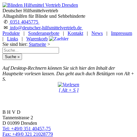
Deutscher Hilfsmittelvertrieb
Alltagshilfen für Blinde und Sehbehinderte
✆
0351 4045775
✉
info@deutscher-hilfsmittelvertrieb.de
Produkte
|
Sonderangebote
|
Kontakt
|
News
|
Impressum
|
Links
|
Warenkorb
Sie sind hier:
Startseite
>
Auf Desktop-Rechnern können Sie sich hier den Inhalt der
Hauptseite vorlesen lassen. Das geht auch duch Betätigen von Alt +
S.
[ Alt + S ]
B H V D
Tannenstrasse 2
D 01099 Dresden
Tel: +49/0 351 40457-75
Fax: +49/0 321 21028779