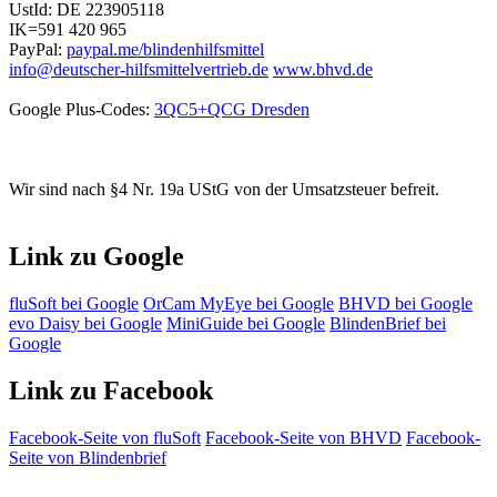
UstId:
DE 223905118
IK=591 420 965
PayPal:
paypal.me/blindenhilfsmittel
info@deutscher-hilfsmittelvertrieb.de
www.bhvd.de
Google Plus-Codes:
3QC5+QCG Dresden
Wir sind nach §4 Nr. 19a UStG von der Umsatzsteuer befreit.
Link zu Google
fluSoft bei Google
OrCam MyEye bei Google
BHVD bei Google
evo Daisy bei Google
MiniGuide bei Google
BlindenBrief bei
Google
Link zu Facebook
Facebook-Seite von fluSoft
Facebook-Seite von BHVD
Facebook-
Seite von Blindenbrief