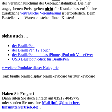
der Veranschaulichung der Gebrauchsfähigkeit. Die hier
V
angegebenen Preise gelten
nicht
für Krankenkassen!
: eine
zusätzliche
vertragliche Vereinbarung
ist erforderlich. Beim
Bestellen von Waren entstehen Ihnen Kosten!
siehe auch ...
der BraillePen
der BraillePen 12 Touch
der BraillePen und das iPhone, iPod mit VoiceOver
USB Bluetooth-Stick für BraillePen
»
weitere Produkte dieser Kategorie
Tag:
braille
brailledisplay
braillekeyboard
tastatur
keyboard
Haben Sie Fragen?
Dann rufen Sie doch einfach an!
0351 / 4045775
oder senden Sie uns eine
Mail (info@deutscher-
hilfsmittelvertrieb.de)
.