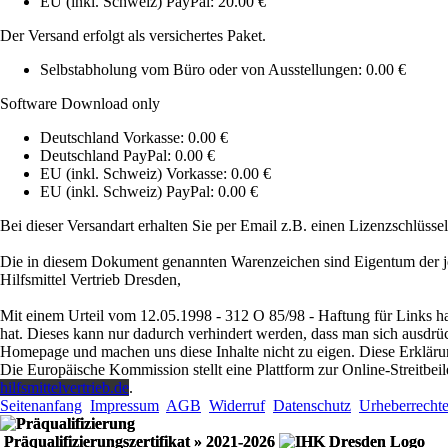
EU (inkl. Schweiz) PayPal: 20.00 €
Der Versand erfolgt als versichertes Paket.
Selbstabholung vom Büro oder von Ausstellungen: 0.00 €
Software Download only
Deutschland Vorkasse: 0.00 €
Deutschland PayPal: 0.00 €
EU (inkl. Schweiz) Vorkasse: 0.00 €
EU (inkl. Schweiz) PayPal: 0.00 €
Bei dieser Versandart erhalten Sie per Email z.B. einen Lizenzschlüsse
Die in diesem Dokument genannten Warenzeichen sind Eigentum der j
Hilfsmittel Vertrieb Dresden,
Mit einem Urteil vom 12.05.1998 - 312 O 85/98 - Haftung für Links ha
hat. Dieses kann nur dadurch verhindert werden, dass man sich ausdrückl
Homepage und machen uns diese Inhalte nicht zu eigen. Diese Erklärun
Die Europäische Kommission stellt eine Plattform zur Online-Streitbeil
hilfsmittelvertrieb.de
.
Seitenanfang
Impressum
AGB
Widerruf
Datenschutz
Urheberrecht
Präqualifizierungszertifikat
» 2021-2026