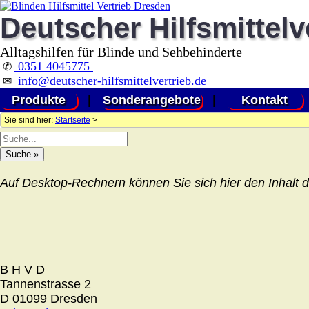
Deutscher Hilfsmittelv
Alltagshilfen für Blinde und Sehbehinderte
0351 4045775
✆
info@deutscher-hilfsmittelvertrieb.de
✉
Produkte
|
Sonderangebote
|
Kontakt
Sie sind hier:
Startseite
>
Auf Desktop-Rechnern können Sie sich hier den Inhalt d
B H V D
Tannenstrasse 2
D 01099 Dresden