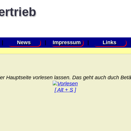
ertrieb
|
News
|
Impressum
|
Links
er Hauptseite vorlesen lassen. Das geht auch duch Betät
[ Alt + S ]