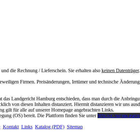
l und die Rechnung / Lieferschein. Sie erhalten also
keinen Datenträger
.
eweiligen Firmen. Preisänderungen, Irrtümer und technische Änderun
t das Landgericht Hamburg entschieden, dass man durch die Anbringung 
ich von diesen Inhalten distanziert. Hiermit distanzieren wir uns ausdrü
g gilt für alle auf unserer Homepage angebrachten Links.
egung (OS) bereit. Die Plattform finden Sie unter
http://ec.europa.eu/c
e
Kontakt
Links
Katalog (PDF)
Sitemap