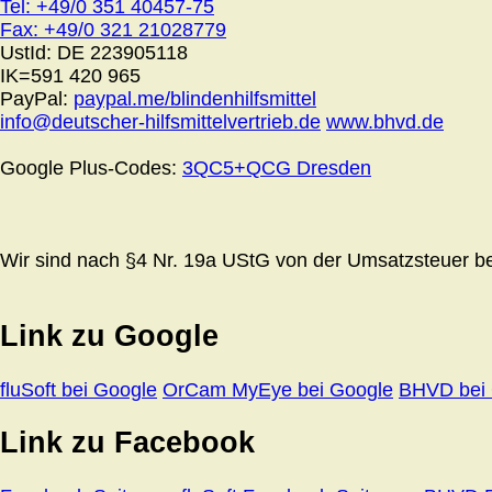
Tel: +49/0 351 40457-75
Fax: +49/0 321 21028779
UstId:
DE 223905118
IK=591 420 965
PayPal:
paypal.me/blindenhilfsmittel
info@deutscher-hilfsmittelvertrieb.de
www.bhvd.de
Google Plus-Codes:
3QC5+QCG Dresden
Wir sind nach §4 Nr. 19a UStG von der Umsatzsteuer bef
Link zu Google
fluSoft bei Google
OrCam MyEye bei Google
BHVD bei
Link zu Facebook