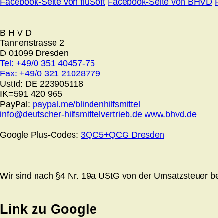
Facebook-Seite von fluSoft
Facebook-Seite von BHVD
B H V D
Tannenstrasse 2
D 01099 Dresden
Tel: +49/0 351 40457-75
Fax: +49/0 321 21028779
UstId:
DE 223905118
IK=591 420 965
PayPal:
paypal.me/blindenhilfsmittel
info@deutscher-hilfsmittelvertrieb.de
www.bhvd.de
Google Plus-Codes:
3QC5+QCG Dresden
Wir sind nach §4 Nr. 19a UStG von der Umsatzsteuer bef
Link zu Google