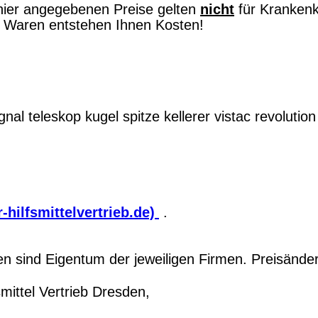
hier angegebenen Preise gelten
nicht
für Kranken
on Waren entstehen Ihnen Kosten!
gnal
teleskop
kugel
spitze
kellerer
vistac
revolution
-hilfsmittelvertrieb.de)
.
 sind Eigentum der jeweiligen Firmen. Preisände
ittel Vertrieb Dresden,