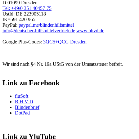
D 01099 Dresden
Tel: +49/0 351 40457-75
UstId:
DE 223905118
IK=591 420 965
PayPal:
paypal.me/blindenhilfsmittel
info@deutscher-hilfsmittelvertrieb.de
www.bhvd.de
Google Plus-Codes:
3QC5+QCG Dresden
Wir sind nach §4 Nr. 19a UStG von der Umsatzsteuer befreit.
Link zu Facebook
fluSoft
B H V D
Blindenbrief
DotPad
Link zu YluTube