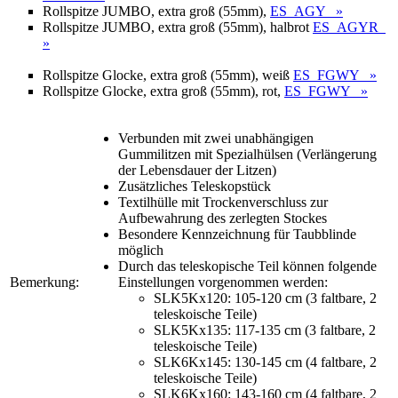
Rollspitze JUMBO, extra groß (55mm),
ES_AGY »
Rollspitze JUMBO, extra groß (55mm), halbrot
ES_AGYR
»
Rollspitze Glocke, extra groß (55mm), weiß
ES_FGWY »
Rollspitze Glocke, extra groß (55mm), rot,
ES_FGWY »
Verbunden mit zwei unabhängigen
Gummilitzen mit Spezialhülsen (Verlängerung
der Lebensdauer der Litzen)
Zusätzliches Teleskopstück
Textilhülle mit Trockenverschluss zur
Aufbewahrung des zerlegten Stockes
Besondere Kennzeichnung für Taubblinde
möglich
Durch das teleskopische Teil können folgende
Bemerkung:
Einstellungen vorgenommen werden:
SLK5Kx120: 105-120 cm (3 faltbare, 2
teleskoische Teile)
SLK5Kx135: 117-135 cm (3 faltbare, 2
teleskoische Teile)
SLK6Kx145: 130-145 cm (4 faltbare, 2
teleskoische Teile)
SLK6Kx160: 143-160 cm (4 faltbare, 2