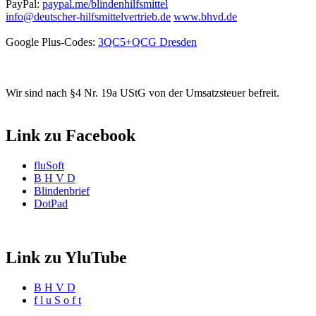
PayPal:
paypal.me/blindenhilfsmittel
info@deutscher-hilfsmittelvertrieb.de
www.bhvd.de
Google Plus-Codes:
3QC5+QCG Dresden
Wir sind nach §4 Nr. 19a UStG von der Umsatzsteuer befreit.
Link zu Facebook
fluSoft
B H V D
Blindenbrief
DotPad
Link zu YluTube
B H V D
f l u S o f t