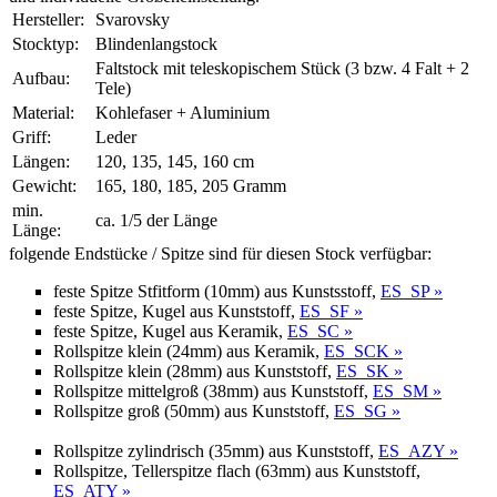
Hersteller:
Svarovsky
Stocktyp:
Blindenlangstock
Faltstock mit teleskopischem Stück (3 bzw. 4 Falt + 2
Aufbau:
Tele)
Material:
Kohlefaser + Aluminium
Griff:
Leder
Längen:
120, 135, 145, 160 cm
Gewicht:
165, 180, 185, 205 Gramm
min.
ca. 1/5 der Länge
Länge:
folgende Endstücke / Spitze sind für diesen Stock verfügbar:
feste Spitze Stfitform (10mm) aus Kunstsstoff,
ES_SP »
feste Spitze, Kugel aus Kunststoff,
ES_SF »
feste Spitze, Kugel aus Keramik,
ES_SC »
Rollspitze klein (24mm) aus Keramik,
ES_SCK »
Rollspitze klein (28mm) aus Kunststoff,
ES_SK »
Rollspitze mittelgroß (38mm) aus Kunststoff,
ES_SM »
Rollspitze groß (50mm) aus Kunststoff,
ES_SG »
Rollspitze zylindrisch (35mm) aus Kunststoff,
ES_AZY »
Rollspitze, Tellerspitze flach (63mm) aus Kunststoff,
ES_ATY »