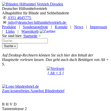
Deutscher Hilfsmittelvertrieb
Alltagshilfen für Blinde und Sehbehinderte
✆
0351 4045775
✉
info@deutscher-hilfsmittelvertrieb.de
Produkte
|
Sonderangebote
|
Kontakt
|
News
|
Impressum
|
Links
|
Warenkorb
Sie sind hier:
Startseite
>
Auf Desktop-Rechnern können Sie sich hier den Inhalt der
Hauptseite vorlesen lassen. Das geht auch duch Betätigen von Alt +
S.
[ Alt + S ]
Zum kostenfreien Angebot Blindenbrief
B H V D
Tannenstrasse 2