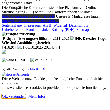
angebrachten Links.
Die Europäische Kommission stellt eine Plattform zur Online-
Streitbeilegung (OS) bereit. Die Plattform finden Sie unter
http://ec.europa.eu/consumers/odr/
Unsere E-Mailadresse lautet:
info@deutscher-hilfsmittelvertrieb.de
.
Seitenanfang
Impressum
AGB
Widerruf
Datenschutz
Urheberrechte
Kontakt
Links
Katalog (PDF)
Sitemap
Präqualifizierungszertifikat
» 2021-2026
Wir sind Ausbildungsbetrieb
[ 41820 ]
[ 06.10.2025 20:14:47 ]
große Anzeige
Schließen
X
Diese Website nutzt Cookies, um bestmögliche Funktionalität bieten
zu können.
This website uses cookies to provide the best possible functionality.
Ok, verstanden
Mehr Infos