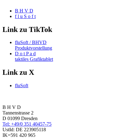
B H V D
f l u S o f t
Link zu TikTok
fluSoft / BHVD
Produktvorstellung
D o t P a d
taktiles Grafiktablet
Link zu X
fluSoft
B H V D
Tannenstrasse 2
D 01099 Dresden
Tel: +49/0 351 40457-75
UstId:
DE 223905118
IK=591 420 965