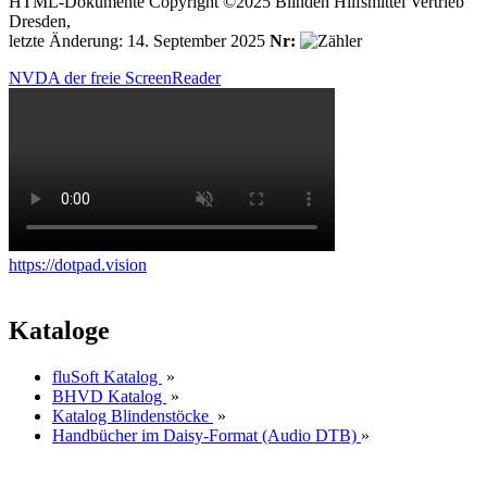
HTML-Dokumente Copyright ©2025 Blinden Hilfsmittel Vertrieb
Dresden,
letzte Änderung: 14. September 2025
Nr:
NVDA der freie ScreenReader
https://dotpad.vision
Kataloge
fluSoft Katalog
»
BHVD Katalog
»
Katalog Blindenstöcke
»
Handbücher im Daisy-Format (Audio DTB)
»