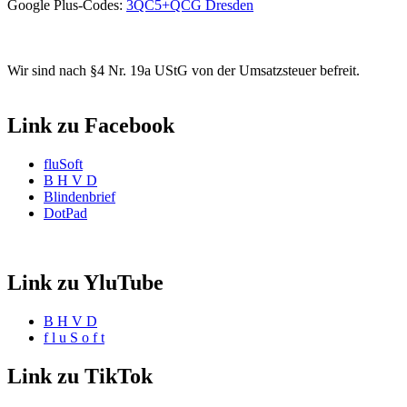
Google Plus-Codes:
3QC5+QCG Dresden
Wir sind nach §4 Nr. 19a UStG von der Umsatzsteuer befreit.
Link zu Facebook
fluSoft
B H V D
Blindenbrief
DotPad
Link zu YluTube
B H V D
f l u S o f t
Link zu TikTok