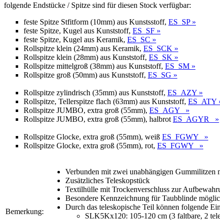
folgende Endstücke / Spitze sind für diesen Stock verfügbar:
feste Spitze Stfitform (10mm) aus Kunstsstoff,
ES_SP »
feste Spitze, Kugel aus Kunststoff,
ES_SF »
feste Spitze, Kugel aus Keramik,
ES_SC »
Rollspitze klein (24mm) aus Keramik,
ES_SCK »
Rollspitze klein (28mm) aus Kunststoff,
ES_SK »
Rollspitze mittelgroß (38mm) aus Kunststoff,
ES_SM »
Rollspitze groß (50mm) aus Kunststoff,
ES_SG »
Rollspitze zylindrisch (35mm) aus Kunststoff,
ES_AZY »
Rollspitze, Tellerspitze flach (63mm) aus Kunststoff,
ES_ATY 
Rollspitze JUMBO, extra groß (55mm),
ES_AGY »
Rollspitze JUMBO, extra groß (55mm), halbrot
ES_AGYR »
Rollspitze Glocke, extra groß (55mm), weiß
ES_FGWY »
Rollspitze Glocke, extra groß (55mm), rot,
ES_FGWY »
Verbunden mit zwei unabhängigen Gummilitzen mi
Zusätzliches Teleskopstück
Textilhülle mit Trockenverschluss zur Aufbewahr
Besondere Kennzeichnung für Taubblinde mögli
Durch das teleskopische Teil können folgende E
Bemerkung:
SLK5Kx120: 105-120 cm (3 faltbare, 2 tele