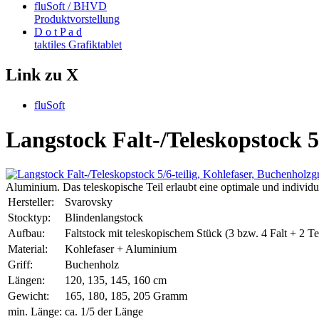
fluSoft / BHVD
Produktvorstellung
D o t P a d
taktiles Grafiktablet
Link zu X
fluSoft
Langstock Falt-/Teleskopstock 5/
Aluminium. Das teleskopische Teil erlaubt eine optimale und individu
Hersteller:
Svarovsky
Stocktyp:
Blindenlangstock
Aufbau:
Faltstock mit teleskopischem Stück (3 bzw. 4 Falt + 2 Te
Material:
Kohlefaser + Aluminium
Griff:
Buchenholz
Längen:
120, 135, 145, 160 cm
Gewicht:
165, 180, 185, 205 Gramm
min. Länge:
ca. 1/5 der Länge