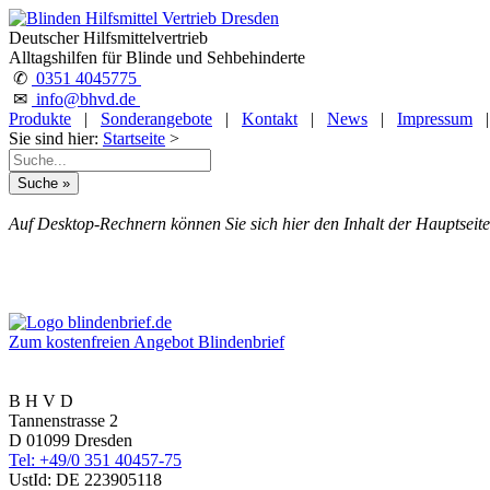
Deutscher Hilfsmittelvertrieb
Alltagshilfen für Blinde und Sehbehinderte
✆
0351 4045775
✉
info@bhvd.de
Produkte
|
Sonderangebote
|
Kontakt
|
News
|
Impressum
Sie sind hier:
Startseite
>
Auf Desktop-Rechnern können Sie sich hier den Inhalt der Hauptseite
Zum kostenfreien Angebot Blindenbrief
B H V D
Tannenstrasse 2
D 01099 Dresden
Tel: +49/0 351 40457-75
UstId:
DE 223905118