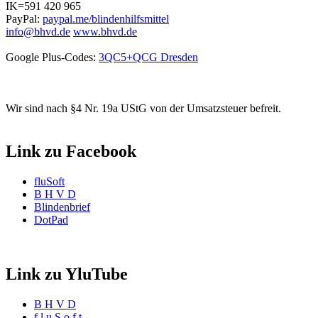
IK=591 420 965
PayPal:
paypal.me/blindenhilfsmittel
info@bhvd.de
www.bhvd.de
Google Plus-Codes:
3QC5+QCG Dresden
Wir sind nach §4 Nr. 19a UStG von der Umsatzsteuer befreit.
Link zu Facebook
fluSoft
B H V D
Blindenbrief
DotPad
Link zu YluTube
B H V D
f l u S o f t