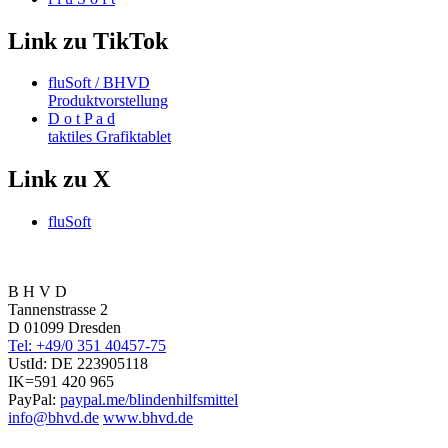
Link zu TikTok
fluSoft / BHVD
Produktvorstellung
D o t P a d
taktiles Grafiktablet
Link zu X
fluSoft
B H V D
Tannenstrasse 2
D 01099 Dresden
Tel: +49/0 351 40457-75
UstId:
DE 223905118
IK=591 420 965
PayPal:
paypal.me/blindenhilfsmittel
info@bhvd.de
www.bhvd.de