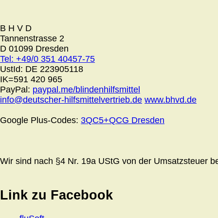
B H V D
Tannenstrasse 2
D 01099 Dresden
Tel: +49/0 351 40457-75
UstId:
DE 223905118
IK=591 420 965
PayPal:
paypal.me/blindenhilfsmittel
info@deutscher-hilfsmittelvertrieb.de
www.bhvd.de
Google Plus-Codes:
3QC5+QCG Dresden
Wir sind nach §4 Nr. 19a UStG von der Umsatzsteuer bef
Link zu Facebook