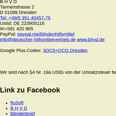
B H V D
Tannenstrasse 2
D 01099 Dresden
Tel: +49/0 351 40457-75
UstId:
DE 223905118
IK=591 420 965
PayPal:
paypal.me/blindenhilfsmittel
info@deutscher-hilfsmittelvertrieb.de
www.bhvd.de
Google Plus-Codes:
3QC5+QCG Dresden
Wir sind nach §4 Nr. 19a UStG von der Umsatzsteuer bef
Link zu Facebook
fluSoft
B H V D
Blindenbrief