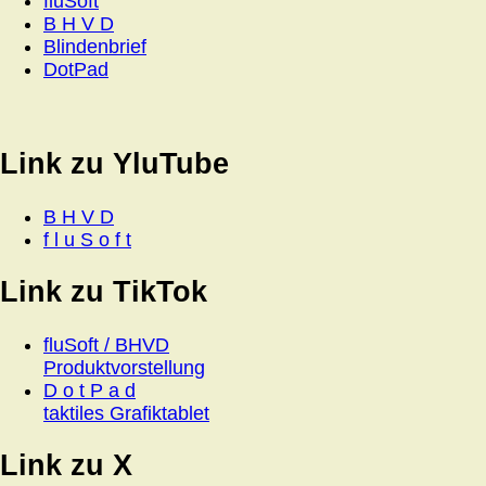
fluSoft
B H V D
Blindenbrief
DotPad
Link zu YluTube
B H V D
f l u S o f t
Link zu TikTok
fluSoft / BHVD
Produktvorstellung
D o t P a d
taktiles Grafiktablet
Link zu X