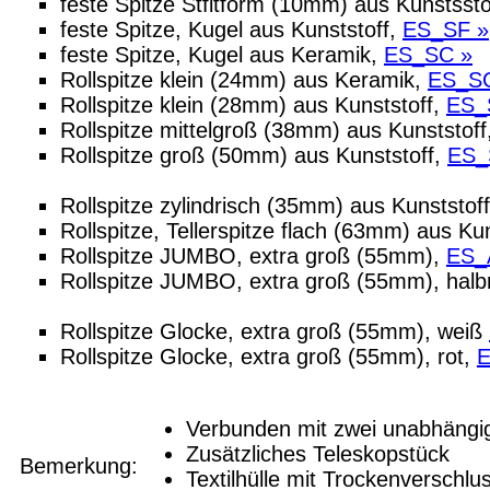
feste Spitze Stfitform (10mm) aus Kunstssto
feste Spitze, Kugel aus Kunststoff,
ES_SF »
feste Spitze, Kugel aus Keramik,
ES_SC »
Rollspitze klein (24mm) aus Keramik,
ES_S
Rollspitze klein (28mm) aus Kunststoff,
ES_
Rollspitze mittelgroß (38mm) aus Kunststoff
Rollspitze groß (50mm) aus Kunststoff,
ES_
Rollspitze zylindrisch (35mm) aus Kunststof
Rollspitze, Tellerspitze flach (63mm) aus Ku
Rollspitze JUMBO, extra groß (55mm),
ES
Rollspitze JUMBO, extra groß (55mm), halb
Rollspitze Glocke, extra groß (55mm), weiß
Rollspitze Glocke, extra groß (55mm), rot,
Verbunden mit zwei unabhängig
Zusätzliches Teleskopstück
Bemerkung:
Textilhülle mit Trockenverschl