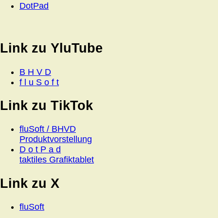
DotPad
Link zu YluTube
B H V D
f l u S o f t
Link zu TikTok
fluSoft / BHVD
Produktvorstellung
D o t P a d
taktiles Grafiktablet
Link zu X
fluSoft