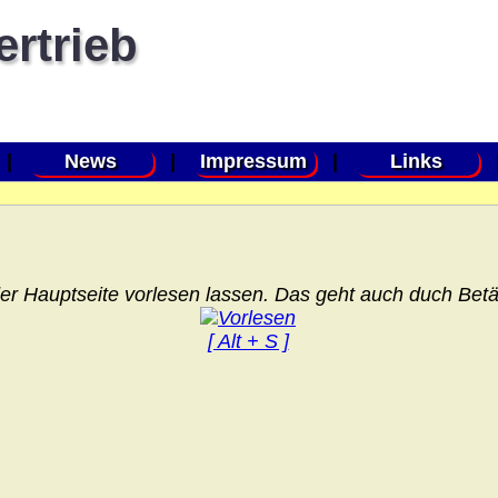
ertrieb
|
News
|
Impressum
|
Links
er Hauptseite vorlesen lassen. Das geht auch duch Betät
[ Alt + S ]