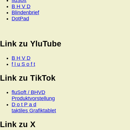
fluSoft
B H V D
Blindenbrief
DotPad
Link zu YluTube
B H V D
f l u S o f t
Link zu TikTok
fluSoft / BHVD
Produktvorstellung
D o t P a d
taktiles Grafiktablet
Link zu X