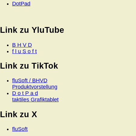
DotPad
Link zu YluTube
B H V D
f l u S o f t
Link zu TikTok
fluSoft / BHVD
Produktvorstellung
D o t P a d
taktiles Grafiktablet
Link zu X
fluSoft