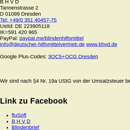
B H V D
Tannenstrasse 2
D 01099 Dresden
Tel: +49/0 351 40457-75
UstId:
DE 223905118
IK=591 420 965
PayPal:
paypal.me/blindenhilfsmittel
info@deutscher-hilfsmittelvertrieb.de
www.bhvd.de
Google Plus-Codes:
3QC5+QCG Dresden
Wir sind nach §4 Nr. 19a UStG von der Umsatzsteuer bef
Link zu Facebook
fluSoft
B H V D
Blindenbrief