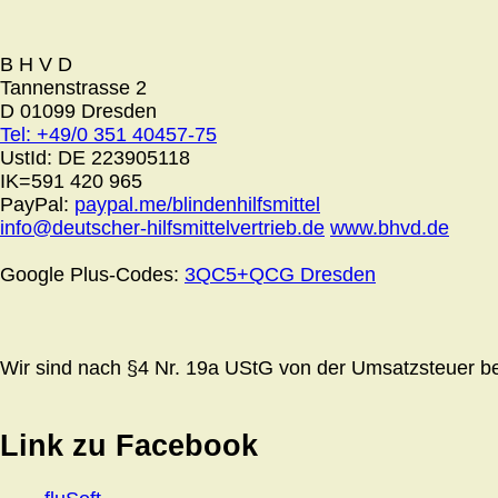
B H V D
Tannenstrasse 2
D 01099 Dresden
Tel: +49/0 351 40457-75
UstId:
DE 223905118
IK=591 420 965
PayPal:
paypal.me/blindenhilfsmittel
info@deutscher-hilfsmittelvertrieb.de
www.bhvd.de
Google Plus-Codes:
3QC5+QCG Dresden
Wir sind nach §4 Nr. 19a UStG von der Umsatzsteuer bef
Link zu Facebook