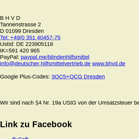
B H V D
Tannenstrasse 2
D 01099 Dresden
Tel: +49/0 351 40457-75
UstId:
DE 223905118
IK=591 420 965
PayPal:
paypal.me/blindenhilfsmittel
info@deutscher-hilfsmittelvertrieb.de
www.bhvd.de
Google Plus-Codes:
3QC5+QCG Dresden
Wir sind nach §4 Nr. 19a UStG von der Umsatzsteuer bef
Link zu Facebook