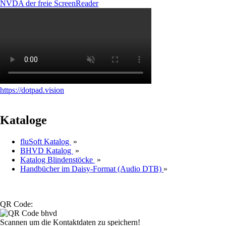
NVDA der freie ScreenReader
https://dotpad.vision
Kataloge
fluSoft Katalog
»
BHVD Katalog
»
Katalog Blindenstöcke
»
Handbücher im Daisy-Format (Audio DTB)
»
QR Code:
Scannen um die Kontaktdaten zu speichern!