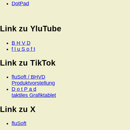
DotPad
Link zu YluTube
B H V D
f l u S o f t
Link zu TikTok
fluSoft / BHVD
Produktvorstellung
D o t P a d
taktiles Grafiktablet
Link zu X
fluSoft