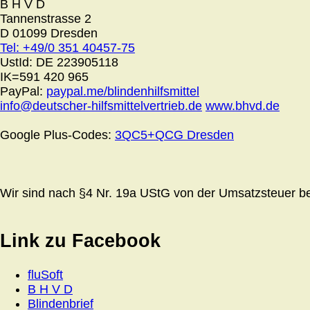
B H V D
Tannenstrasse 2
D 01099 Dresden
Tel: +49/0 351 40457-75
UstId:
DE 223905118
IK=591 420 965
PayPal:
paypal.me/blindenhilfsmittel
info@deutscher-hilfsmittelvertrieb.de
www.bhvd.de
Google Plus-Codes:
3QC5+QCG Dresden
Wir sind nach §4 Nr. 19a UStG von der Umsatzsteuer bef
Link zu Facebook
fluSoft
B H V D
Blindenbrief