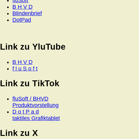
fluSoft
B H V D
Blindenbrief
DotPad
Link zu YluTube
B H V D
f l u S o f t
Link zu TikTok
fluSoft / BHVD
Produktvorstellung
D o t P a d
taktiles Grafiktablet
Link zu X