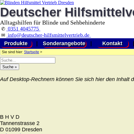
Deutscher Hilfsmittelv
Alltagshilfen für Blinde und Sehbehinderte
0351 4045775
✆
info@deutscher-hilfsmittelvertrieb.de
✉
Produkte
|
Sonderangebote
|
Kontakt
Sie sind hier:
Startseite
>
Auf Desktop-Rechnern können Sie sich hier den Inhalt d
B H V D
Tannenstrasse 2
D 01099 Dresden