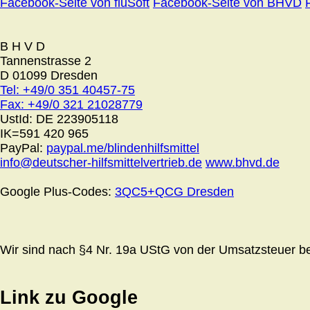
Facebook-Seite von fluSoft
Facebook-Seite von BHVD
B H V D
Tannenstrasse 2
D 01099 Dresden
Tel: +49/0 351 40457-75
Fax: +49/0 321 21028779
UstId:
DE 223905118
IK=591 420 965
PayPal:
paypal.me/blindenhilfsmittel
info@deutscher-hilfsmittelvertrieb.de
www.bhvd.de
Google Plus-Codes:
3QC5+QCG Dresden
Wir sind nach §4 Nr. 19a UStG von der Umsatzsteuer bef
Link zu Google