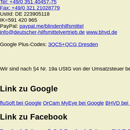
Tel: +49/0 351 40457-75
Fax: +49/0 321 21028779
UstId:
DE 223905118
IK=591 420 965
PayPal:
paypal.me/blindenhilfsmittel
info@deutscher-hilfsmittelvertrieb.de
www.bhvd.de
Google Plus-Codes:
3QC5+QCG Dresden
Wir sind nach §4 Nr. 19a UStG von der Umsatzsteuer bef
Link zu Google
fluSoft bei Google
OrCam MyEye bei Google
BHVD bei
Link zu Facebook