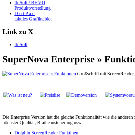
fluSoft / BHVD
Produktvorstellung
D o t P a d
taktiles Grafiktablet
Link zu X
fluSoft
SuperNova Enterprise » Funkti
Großschrift mit ScreenReader
Die Enterprise Version hat die gleiche Funktionalität wie die ander
höchster Qualität, Brailleansteuerung usw.
Dolphin ScreenReader Funktinen