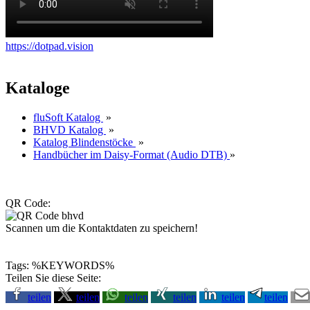
https://dotpad.vision
Kataloge
fluSoft Katalog
»
BHVD Katalog
»
Katalog Blindenstöcke
»
Handbücher im Daisy-Format (Audio DTB)
»
QR Code:
Scannen um die Kontaktdaten zu speichern!
Tags: %KEYWORDS%
Teilen Sie diese Seite:
teilen
teilen
teilen
teilen
teilen
teilen