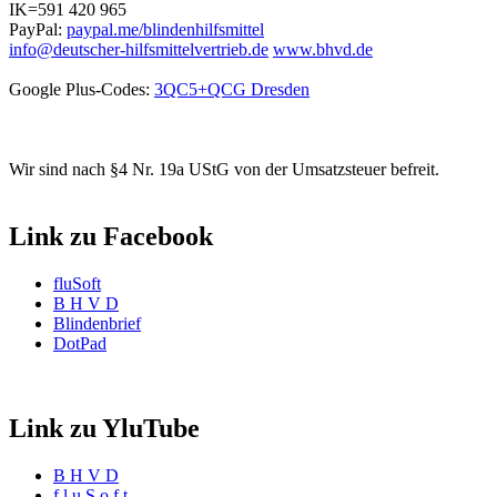
IK=591 420 965
PayPal:
paypal.me/blindenhilfsmittel
info@deutscher-hilfsmittelvertrieb.de
www.bhvd.de
Google Plus-Codes:
3QC5+QCG Dresden
Wir sind nach §4 Nr. 19a UStG von der Umsatzsteuer befreit.
Link zu Facebook
fluSoft
B H V D
Blindenbrief
DotPad
Link zu YluTube
B H V D
f l u S o f t