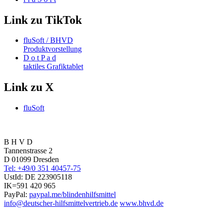
Link zu TikTok
fluSoft / BHVD
Produktvorstellung
D o t P a d
taktiles Grafiktablet
Link zu X
fluSoft
B H V D
Tannenstrasse 2
D 01099 Dresden
Tel: +49/0 351 40457-75
UstId:
DE 223905118
IK=591 420 965
PayPal:
paypal.me/blindenhilfsmittel
info@deutscher-hilfsmittelvertrieb.de
www.bhvd.de