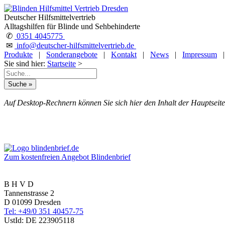
Deutscher Hilfsmittelvertrieb
Alltagshilfen für Blinde und Sehbehinderte
✆
0351 4045775
✉
info@deutscher-hilfsmittelvertrieb.de
Produkte
|
Sonderangebote
|
Kontakt
|
News
|
Impressum
Sie sind hier:
Startseite
>
Auf Desktop-Rechnern können Sie sich hier den Inhalt der Hauptseite
Zum kostenfreien Angebot Blindenbrief
B H V D
Tannenstrasse 2
D 01099 Dresden
Tel: +49/0 351 40457-75
UstId:
DE 223905118