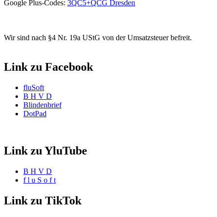
Google Plus-Codes:
3QC5+QCG Dresden
Wir sind nach §4 Nr. 19a UStG von der Umsatzsteuer befreit.
Link zu Facebook
fluSoft
B H V D
Blindenbrief
DotPad
Link zu YluTube
B H V D
f l u S o f t
Link zu TikTok