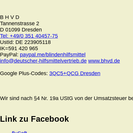
B H V D
Tannenstrasse 2
D 01099 Dresden
Tel: +49/0 351 40457-75
UstId:
DE 223905118
IK=591 420 965
PayPal:
paypal.me/blindenhilfsmittel
info@deutscher-hilfsmittelvertrieb.de
www.bhvd.de
Google Plus-Codes:
3QC5+QCG Dresden
Wir sind nach §4 Nr. 19a UStG von der Umsatzsteuer bef
Link zu Facebook