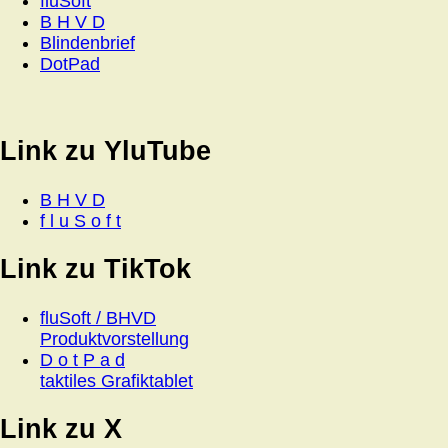
fluSoft
B H V D
Blindenbrief
DotPad
Link zu YluTube
B H V D
f l u S o f t
Link zu TikTok
fluSoft / BHVD
Produktvorstellung
D o t P a d
taktiles Grafiktablet
Link zu X