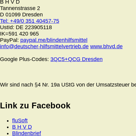
B H V D
Tannenstrasse 2
D 01099 Dresden
Tel: +49/0 351 40457-75
UstId:
DE 223905118
IK=591 420 965
PayPal:
paypal.me/blindenhilfsmittel
info@deutscher-hilfsmittelvertrieb.de
www.bhvd.de
Google Plus-Codes:
3QC5+QCG Dresden
Wir sind nach §4 Nr. 19a UStG von der Umsatzsteuer bef
Link zu Facebook
fluSoft
B H V D
Blindenbrief