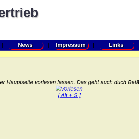
ertrieb
|
News
|
Impressum
|
Links
er Hauptseite vorlesen lassen. Das geht auch duch Betät
[ Alt + S ]