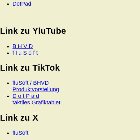
DotPad
Link zu YluTube
B H V D
f l u S o f t
Link zu TikTok
fluSoft / BHVD
Produktvorstellung
D o t P a d
taktiles Grafiktablet
Link zu X
fluSoft