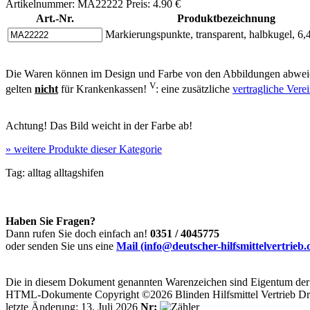
Artikelnummer: MA22222 Preis: 4.90 €
Art.-Nr.
Produktbezeichnung
Markierungspunkte, transparent, halbkugel, 
Die Waren können im Design und Farbe von den Abbildungen abweic
V
gelten
nicht
für Krankenkassen!
: eine zusätzliche
vertragliche Ver
Achtung! Das Bild weicht in der Farbe ab!
»
weitere Produkte dieser Kategorie
Tag:
alltag
alltagshifen
Haben Sie Fragen?
Dann rufen Sie doch einfach an!
0351 / 4045775
oder senden Sie uns eine
Mail (info@deutscher-hilfsmittelvertrieb.
Die in diesem Dokument genannten Warenzeichen sind Eigentum der j
HTML-Dokumente Copyright ©2026 Blinden Hilfsmittel Vertrieb Dr
letzte Änderung: 13. Juli 2026
Nr: