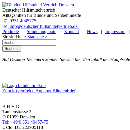
Deutscher Hilfsmittelvertrieb
Alltagshilfen für Blinde und Sehbehinderte
✆
0351 4045775
✉
info@deutscher-hilfsmittelvertrieb.de
Produkte
|
Sonderangebote
|
Kontakt
|
News
|
Impressum
Sie sind hier:
Startseite
>
Auf Desktop-Rechnern können Sie sich hier den Inhalt der Hauptseite
Zum kostenfreien Angebot Blindenbrief
B H V D
Tannenstrasse 2
D 01099 Dresden
Tel: +49/0 351 40457-75
UstId:
DE 223905118