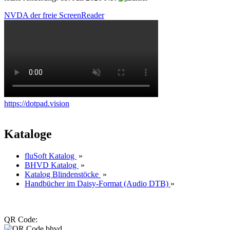
NVDA der freie ScreenReader
https://dotpad.vision
Kataloge
fluSoft Katalog
»
BHVD Katalog
»
Katalog Blindenstöcke
»
Handbücher im Daisy-Format (Audio DTB)
»
QR Code: