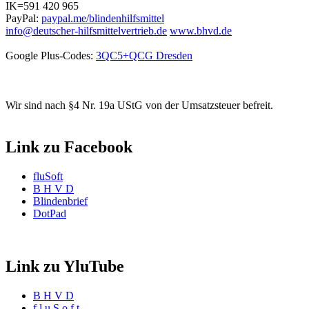
IK=591 420 965
PayPal:
paypal.me/blindenhilfsmittel
info@deutscher-hilfsmittelvertrieb.de
www.bhvd.de
Google Plus-Codes:
3QC5+QCG Dresden
Wir sind nach §4 Nr. 19a UStG von der Umsatzsteuer befreit.
Link zu Facebook
fluSoft
B H V D
Blindenbrief
DotPad
Link zu YluTube
B H V D
f l u S o f t