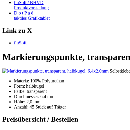
fluSoft / BHVD
Produktvorstellung
D o t P a d
taktiles Grafiktablet
Link zu X
fluSoft
Markierungspunkte, transparen
Selbstkleb
Materia: 100% Polyurethan
Form: halbkugel
Farbe: transparent
Durchmesser: 6,4 mm
Höhe: 2,0 mm
Anzahl: 45 Stück auf Träger
Preisübersicht / Bestellen