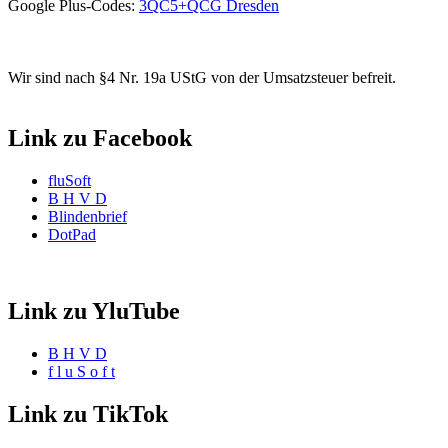
Google Plus-Codes:
3QC5+QCG Dresden
Wir sind nach §4 Nr. 19a UStG von der Umsatzsteuer befreit.
Link zu Facebook
fluSoft
B H V D
Blindenbrief
DotPad
Link zu YluTube
B H V D
f l u S o f t
Link zu TikTok