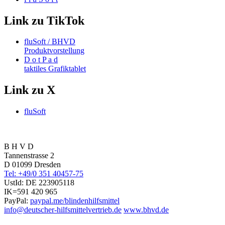
Link zu TikTok
fluSoft / BHVD
Produktvorstellung
D o t P a d
taktiles Grafiktablet
Link zu X
fluSoft
B H V D
Tannenstrasse 2
D 01099 Dresden
Tel: +49/0 351 40457-75
UstId:
DE 223905118
IK=591 420 965
PayPal:
paypal.me/blindenhilfsmittel
info@deutscher-hilfsmittelvertrieb.de
www.bhvd.de