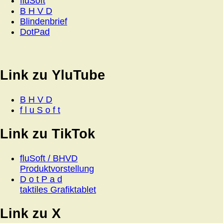
fluSoft
B H V D
Blindenbrief
DotPad
Link zu YluTube
B H V D
f l u S o f t
Link zu TikTok
fluSoft / BHVD
Produktvorstellung
D o t P a d
taktiles Grafiktablet
Link zu X