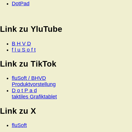
DotPad
Link zu YluTube
B H V D
f l u S o f t
Link zu TikTok
fluSoft / BHVD
Produktvorstellung
D o t P a d
taktiles Grafiktablet
Link zu X
fluSoft