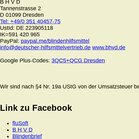
B H V D
Tannenstrasse 2
D 01099 Dresden
Tel: +49/0 351 40457-75
UstId:
DE 223905118
IK=591 420 965
PayPal:
paypal.me/blindenhilfsmittel
info@deutscher-hilfsmittelvertrieb.de
www.bhvd.de
Google Plus-Codes:
3QC5+QCG Dresden
Wir sind nach §4 Nr. 19a UStG von der Umsatzsteuer bef
Link zu Facebook
fluSoft
B H V D
Blindenbrief