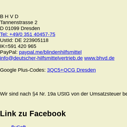
B H V D
Tannenstrasse 2
D 01099 Dresden
Tel: +49/0 351 40457-75
UstId:
DE 223905118
IK=591 420 965
PayPal:
paypal.me/blindenhilfsmittel
info@deutscher-hilfsmittelvertrieb.de
www.bhvd.de
Google Plus-Codes:
3QC5+QCG Dresden
Wir sind nach §4 Nr. 19a UStG von der Umsatzsteuer bef
Link zu Facebook